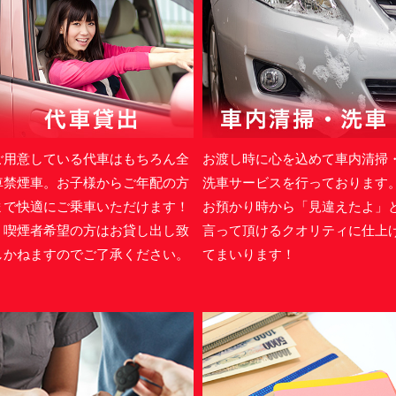
ご用意している代車はもちろん全
お渡し時に心を込めて車内清掃
車禁煙車。お子様からご年配の方
洗車サービスを行っております
まで快適にご乗車いただけます！
お預かり時から「見違えたよ」
＊喫煙者希望の方はお貸し出し致
言って頂けるクオリティに仕上
しかねますのでご了承ください。
てまいります！