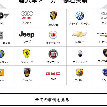
アウディ
ジャ
INI
フォルクスワーゲン
ポルシェ
ジープ
クライ
シボレー
キャデラック
ス・ロイス
ランボ
フェラーリ
マセラッティ
ァロメオ
フィアット
GMC
アバルト
ラン
ノー
ローバー
全ての事例を見る