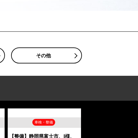
その他
車検・整備
、
【整備】静岡県富士市、I様、