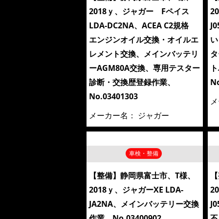
2018ｙ、ジャガー Fペイス
2
LDA-DC2NA、ACEA C2規格
J
エンジンオイル交換・オイルエ
い
レメント交換、メインバッテリ
タ
ーAGM80A交換、専用テスター
ト
診断・交換歴登録作業、
N
No.03401303
メ
メーカー名：
ジャガー
車検・整備
【整備】静岡県富士市、T様、
【
2018ｙ、ジャガーXE LDA-
2
JA2NA、メインバッテリー交換
J
作業、No,03400902
不