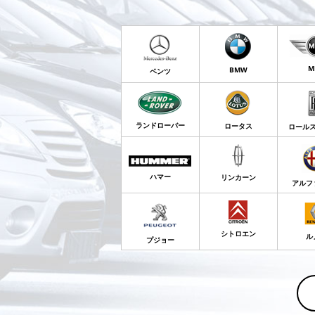
M
BMW
ベンツ
ランドローバー
ロータス
ロール
ハマー
リンカーン
アルフ
シトロエン
ル
プジョー