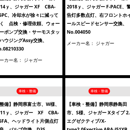
014ｙ、ジャガー XF CBA-
2018ｙ、ジャガー F-PACE、
05PC、冷却水が徐々に減って
告灯多数点灯、右フロントホ
く 点検・修理依頼、ウォー
ールスピードセンサー交換、
ーポンプ交換・サーモスタッ
No.004050
ハウジングAssy交換、
メーカー名：
ジャガー
o.08210330
ーカー名：
ジャガー
車検・整備
車検・整備
整備】静岡県富士市、W様、
【車検・整備】静岡県静島田
011ｙ、ジャガー XF CBA-
市、S様、ジャガー Xタイプ 2.
05FA、ヘッドライト片側点灯
エグゼクティブ/X-
良、バルブ交換 D3S
type2.0Exective ABA-J51YB