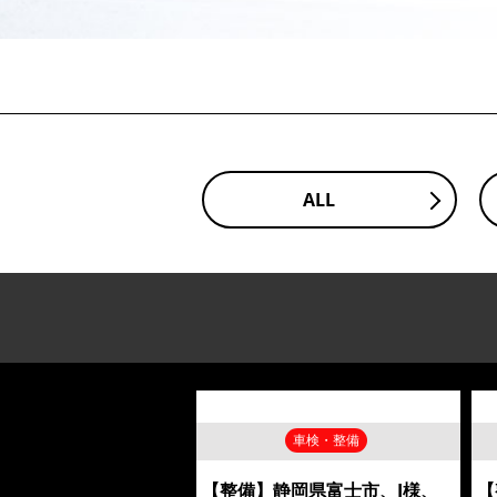
ALL
車検・整備
【整備】静岡県富士市、I様、
【