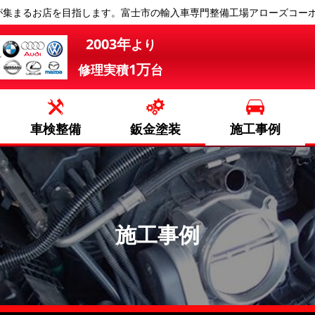
が集まるお店を目指します。富士市の輸入車専門整備工場アローズコー
2003年
より
1万
修理実積
台
車検整備
鈑金塗装
施工事例
施工事例