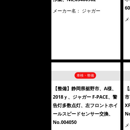
6
メーカー名：
ジャガー
メ
車検・整備
【整備】静岡県裾野市、A様、
【
2018ｙ、ジャガー F-PACE、警
市
告灯多数点灯、左フロントホイ
X
ールスピードセンサー交換、
N
No.004050
メ