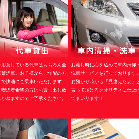
ご用意している代車はもちろん全
お渡し時に心を込めて車内清掃
車禁煙車。お子様からご年配の方
洗車サービスを行っております
まで快適にご乗車いただけます！
お預かり時から「見違えたよ」
＊喫煙者希望の方はお貸し出し致
言って頂けるクオリティに仕上
しかねますのでご了承ください。
てまいります！