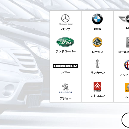
M
BMW
ベンツ
ランドローバー
ロータス
ロール
ハマー
リンカーン
アルフ
シトロエン
ル
プジョー