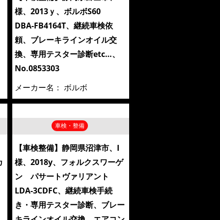
様、2013ｙ、ボルボS60
DBA-FB4164T、継続車検依
頼、ブレーキラインオイル交
換、専用テスター診断etc…、
No.0853303
メーカー名：
ボルボ
車検・整備
、
【車検整備】静岡県沼津市、I
カ
様、2018y、フォルクスワーゲ
ン パサートヴァリアント
LDA-3CDFC、継続車検手続
き・専用テスター診断、ブレー
キラインオイル交換、エアコン