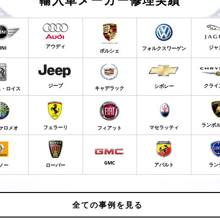
アウディ
ジャ
INI
フォルクスワーゲン
ポルシェ
ジープ
クライ
シボレー
キャデラック
ス・ロイス
ランボ
フェラーリ
マセラッティ
ァロメオ
フィアット
GMC
アバルト
ラン
ノー
ローバー
全ての事例を見る