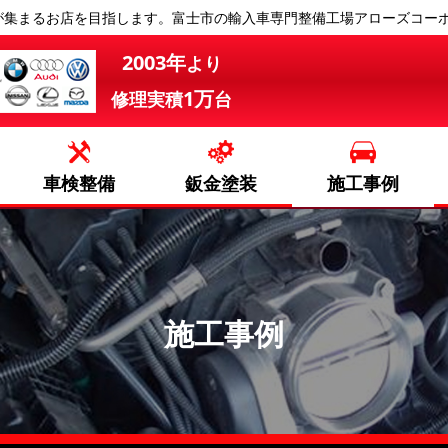
が集まるお店を目指します。富士市の輸入車専門整備工場アローズコー
2003年
より
1万
修理実積
台
車検整備
鈑金塗装
施工事例
施工事例