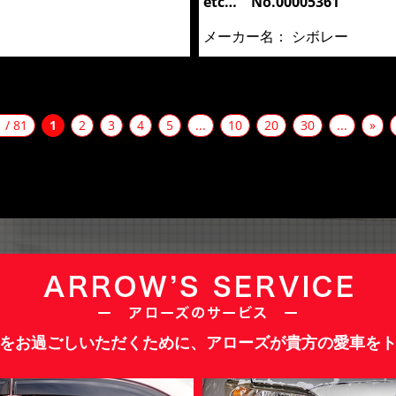
etc… No.00005361
メーカー名：
シボレー
1 / 81
1
2
3
4
5
...
10
20
30
...
»
をお過ごしいただくために、アローズが貴方の愛車を