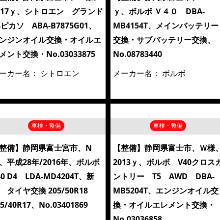
017ｙ、シトロエン グランド
ｙ、ボルボ Ｖ４０ DBA-
4ピカソ ABA-B7875G01、
MB4154T、メインバッテリー
ンジンオイル交換・オイルエ
交換・サブバッテリー交換、
メント交換・No.03033875
No.08783440
ーカー名：
シトロエン
メーカー名：
ボルボ
車検・整備
車検・整備
整備】静岡県富士宮市、N
【整備】静岡県富士市、Ｗ様
、平成28年/2016年、ボルボ
2013ｙ、ボルボ V40クロス
40 D4 LDA-MD4204T、新
ントリー T5 AWD DBA-
 タイヤ交換 205/50R18
MB5204T、エンジンオイル交
45/40R17、No.03401869
換・オイルエレメント交換・
No.03036858