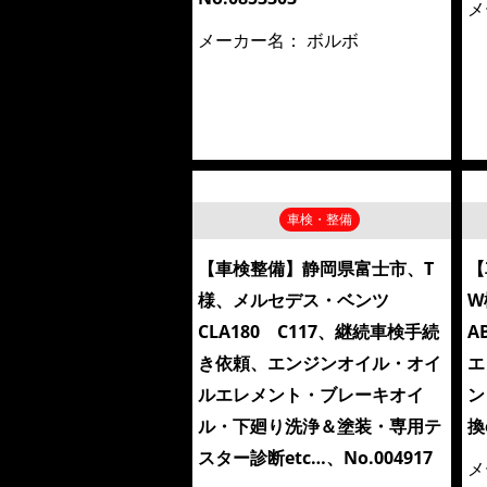
メ
メーカー名：
ボルボ
車検・整備
【車検整備】静岡県富士市、T
【
様、メルセデス・ベンツ
W
CLA180 C117、継続車検手続
A
き依頼、エンジンオイル・オイ
エ
ルエレメント・ブレーキオイ
ン
ル・下廻り洗浄＆塗装・専用テ
換
スター診断etc…、No.004917
メ