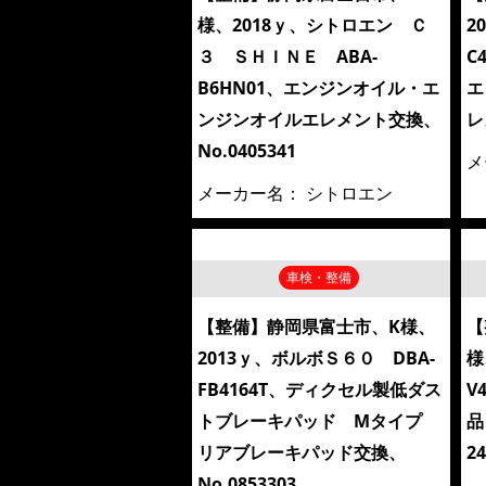
様、2018ｙ、シトロエン Ｃ
2
３ ＳＨＩＮＥ ABA-
C
B6HN01、エンジンオイル・エ
エ
ンジンオイルエレメント交換、
レ
No.0405341
メ
メーカー名：
シトロエン
車検・整備
【整備】静岡県富士市、K様、
【
2013ｙ、ボルボＳ６０ DBA-
様
FB4164T、ディクセル製低ダス
V
トブレーキパッド Mタイプ
品
リアブレーキパッド交換、
2
No.0853303