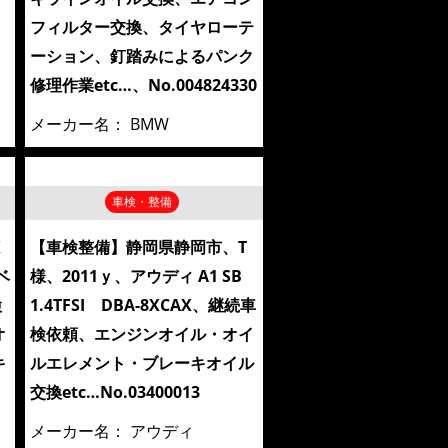
フィルター交換、タイヤローテ
ーション、釘踏みによるパンク
修理作業etc…、No.004824330
メーカー名：
BMW
車検・整備
K
【車検整備】静岡県静岡市、T
ベ
様、2011ｙ、アウディ A1 SB
検
1.4TFSI DBA-8XCAX、継続車
オ
検依頼、エンジンオイル・オイ
キ
ルエレメント・ブレーキオイル
交換etc…No.03400013
メーカー名：
アウディ