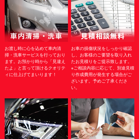
お渡し時に心を込めて車内清
お車の損傷状況をしっかり確認
掃・洗車サービスを行っており
し、お客様のご要望を取り入れ
ます。お預かり時から「見違え
たお見積りをご提示致します。
たよ」と言って頂けるクオリテ
※ご相談内容に応じて、別途見積
ィに仕上げてまいります！
り作成費用が発生する場合がご
ざいます。予めご了承くださ
い。