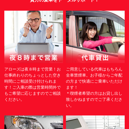
アローズは夜８時まで営業！お
ご用意している代車はもちろん
仕事終わりのちょっとした空き
全車禁煙車。お子様からご年配
時間にご相談受け付けられま
の方まで快適にご乗車いただけ
す！ご入庫の際は営業時間外で
ます！
もご希望に応じますのでご相談
＊喫煙者希望の方はお貸し出し
ください。
致しかねますのでご了承くださ
い。