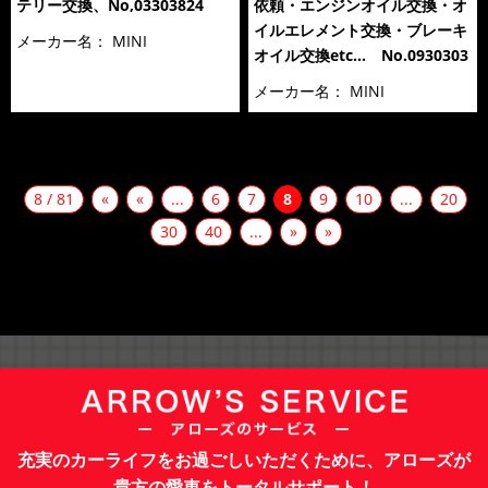
テリー交換、No,03303824
依頼・エンジンオイル交換・オ
イルエレメント交換・ブレーキ
メーカー名：
MINI
オイル交換etc… No.0930303
メーカー名：
MINI
8 / 81
«
«
...
6
7
8
9
10
...
20
30
40
...
»
»
充実のカーライフをお過ごしいただくために、アローズが
貴方の愛車をトータルサポート！