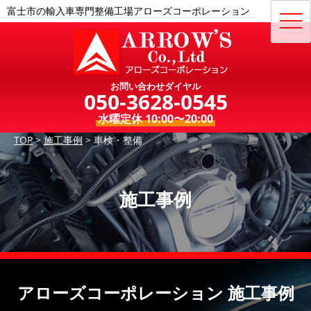
富士市の輸入車専門整備工場アローズコーポレーション
toggl
navig
お問い合わせダイヤル
050-3628-0545
水曜定休 10:00〜20:00
TOP
>
施工事例
>
車検・整備
施工事例
アローズコーポレーション 施工事例