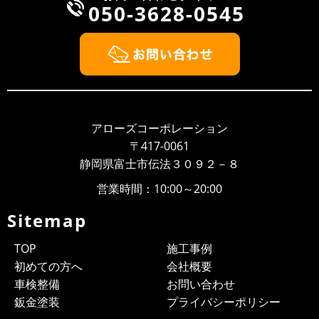
050-3628-0545
2022/08/13
NEWS
お盆期間中の休業日について
お盆期間中の休業日について 平素は、当社に格別のご高配を賜
り、厚く御礼申し上げます。 弊社のお盆期間中の営業につき
ま...
2022/04/28
NEWS
ゴールデンウィークの営業について
アローズコーポレーション
平素は、当社に格別のご高配を賜り、厚く御礼申し上げます。
〒417-0061
弊社のゴールデンウィーク期間中の営業につきまして、ご案内
静岡県富士市伝法３０９２－８
申し上げま...
営業時間：10:00～20:00
2021/07/20
NEWS
お盆期間の営業について
Sitemap
平素は、当社に格別のご高配を賜り、厚く御礼申し上げま
す。 弊社のお盆期間中の営業につきまして、ご案内申し上げま
TOP
施工事例
す。 お客様...
初めての方へ
会社概要
2021/05/02
BLOG
車検整備
お問い合わせ
≪弊社からのお願いとご案内≫
鈑金塗装
プライバシーポリシー
「車検・修理の見積りだけお願いできますか？」というご質問を