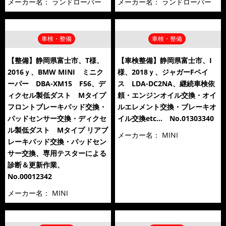
メーカー名：
ランドローバー
メーカー名：
ランドローバー
車検・整備
車検・整備
【整備】静岡県富士市、T様、
【車検整備】静岡県富士市、I
2016ｙ、BMW MINI ミニク
様、2018ｙ、ジャガーFペイ
ーパー DBA-XM15 F56、デ
ス LDA-DC2NA、継続車検依
ィクセル製低ダスト Mタイプ
頼・エンジンオイル交換・オイ
フロントブレーキパッド交換・
ルエレメント交換・ブレーキオ
パッドセンサー交換・ディクセ
イル交換etc… No.01303340
ル製低ダスト Mタイプ リアブ
メーカー名：
MINI
レーキパッド交換・パッドセン
サー交換、専用テスターによる
診断＆更新作業、
No.00012342
メーカー名：
MINI