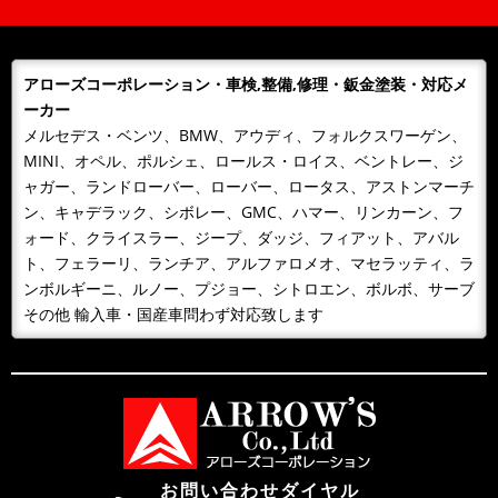
平素は格別のご愛顧を賜り厚くお礼申しあげます。誠に勝手なが
ら下記のとおり、年末年始を休業とさせて頂きます。期間中、お
客様には大変ご...
アローズコーポレーション・車検,整備,修理・鈑金塗装・対応メ
2023/12/23
NEWS
ーカー
年末年始営業日のご案内
メルセデス・ベンツ、BMW、アウディ、フォルクスワーゲン、
平素は格別のご愛顧を賜り厚くお礼申しあげます。誠に勝手なが
MINI、オペル、ポルシェ、ロールス・ロイス、ベントレー、ジ
ら下記のとおり、年末年始を休業とさせて頂きます。期間中、お
ャガー、ランドローバー、ローバー、ロータス、アストンマーチ
客様には大変ご...
ン、キャデラック、シボレー、GMC、ハマー、リンカーン、フ
2023/07/25
NEWS
ォード、クライスラー、ジープ、ダッジ、フィアット、アバル
お盆期間中の休業日について
ト、フェラーリ、ランチア、アルファロメオ、マセラッティ、ラ
お盆期間中の休業日について 平素は、当社に格別のご高配を賜
ンボルギーニ、ルノー、プジョー、シトロエン、ボルボ、サーブ
り、厚く御礼申し上げます。 弊社のお盆期間中の営業につき
その他 輸入車・国産車問わず対応致します
ま...
2022/10/09
NEWS
第2工場を新設しました
2022年10月1日、業務拡張に伴い新たに第2工場を新設致しまし
た。塗装ブース新設 最新機材導入 作業スペース（10台同時
受け入れ...
お問い合わせダイヤル