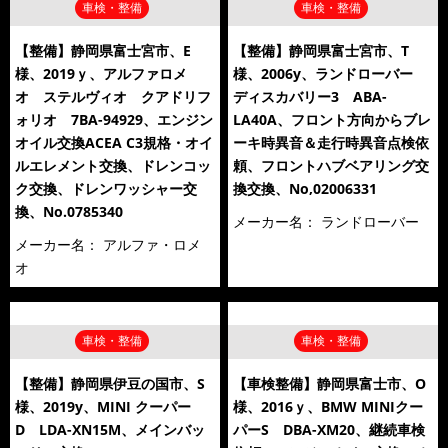
車検・整備
車検・整備
【整備】静岡県富士宮市、E
【整備】静岡県富士宮市、T
様、2019ｙ、アルファロメ
様、2006y、ランドローバー
オ ステルヴィオ クアドリフ
ディスカバリー3 ABA-
ォリオ 7BA-94929、エンジン
LA40A、フロント方向からブレ
オイル交換ACEA C3規格・オイ
ーキ時異音＆走行時異音点検依
ルエレメント交換、ドレンコッ
頼、フロントハブベアリング交
ク交換、ドレンワッシャー交
換交換、No,02006331
換、No.0785340
メーカー名：
ランドローバー
メーカー名：
アルファ・ロメ
オ
車検・整備
車検・整備
【整備】静岡県伊豆の国市、S
【車検整備】静岡県富士市、O
様、2019y、MINI クーパー
様、2016ｙ、BMW MINIクー
D LDA-XN15M、メインバッ
パーS DBA-XM20、継続車検