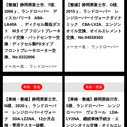
【整備】静岡県富士市、T様、
【整備】静岡県富士市、O様、
2006ｙ、ランドローバー デ
2015ｙ、ランドローバー レ
ィスカバリー3 ABA-
ンジローバーイヴォークダイナ
LA40A 、ディクセル製低ダス
ミック CBA-LV2A、エンジン
ト Mタイプ フロントブレーキ
オイル交換、オイルエレメント
パッド交換・パッドセンサー交
交換、No.04558303
換・ディクセル製PDタイプ
メーカー名：
ランドローバー
フロントブレーキローター交
換、No.0332006
メーカー名：
ランドローバー
車検・整備
車検・整備
【車検・整備】静岡県富士市、
【車検・整備】静岡県掛川市、
N様、2020ｙ、ランドローバ
S様、ランドローバー レンジ
ー レンジローバーイヴォー
ローバー ヴェラール LDA-
ク 3DA-LZ2NA、12か月点
LY2NA、継続車検手続き・エ
検・専用テスター診断、
ンジンオイル交換・オイルエレ