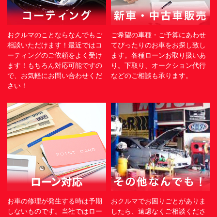
おクルマのことならなんでもご
ご希望の車種・ご予算にあわせ
相談いただけます！最近ではコ
てぴったりのお車をお探し致し
ーティングのご依頼をよく受け
ます。各種ローンお取り扱いあ
ます！もちろん対応可能ですの
り。下取り、オークション代行
で、お気軽にお問い合わせくだ
などのご相談も承ります。
さい！
お車の修理が発生する時は予期
おクルマでお困りごとがありま
しないものです。当社ではロー
したら、遠慮なくご相談くださ