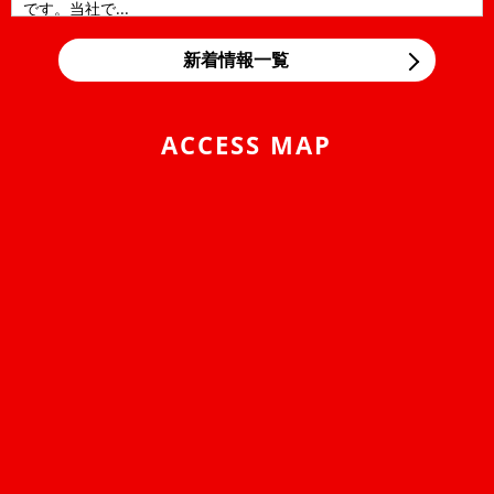
です。当社で...
2026/05/12
NEWS
新着情報一覧
LINE公式アカウントのご案内
アローズコーポレーションのLINE公式アカウントを開設しまし
た！ トークから部品購入のご相談、お見積りのご相...
ACCESS MAP
2026/04/24
NEWS
ゴールデンウィークの営業について
平素は、当社に格別のご高配を賜り、厚く御礼申し上げます。
弊社のゴールデンウィーク期間中の営業につきまして、ご案内
申し上げま...
2025/10/01
NEWS
2025年 年末年始営業日のご案内
平素は格別のご愛顧を賜り厚くお礼申しあげます。誠に勝手なが
ら下記のとおり、年末年始を休業とさせて頂きます。期間中、お
客様には大変ご...
2024/12/28
NEWS
年末年始営業日のご案内