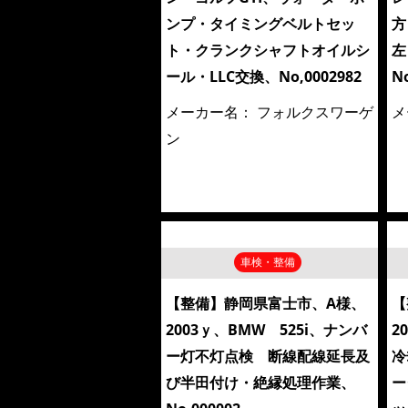
ンプ・タイミングベルトセッ
方
ト・クランクシャフトオイルシ
左
ール・LLC交換、No,0002982
N
メーカー名：
フォルクスワーゲ
メ
ン
車検・整備
【整備】静岡県富士市、A様、
【
2003ｙ、BMW 525i、ナンバ
2
ー灯不灯点検 断線配線延長及
冷
び半田付け・絶縁処理作業、
ー