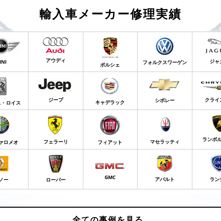
輸入車メーカー修理実績
アウディ
ジャ
INI
フォルクスワーゲン
ポルシェ
ジープ
クライ
シボレー
キャデラック
ス・ロイス
ランボ
フェラーリ
マセラッティ
ァロメオ
フィアット
GMC
アバルト
ラン
ノー
ローバー
全ての事例を見る