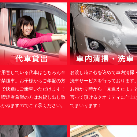
ご用意している代車はもちろん全
お渡し時に心を込めて車内清掃
車禁煙車。お子様からご年配の方
洗車サービスを行っております
まで快適にご乗車いただけます！
お預かり時から「見違えたよ」
＊喫煙者希望の方はお貸し出し致
言って頂けるクオリティに仕上
しかねますのでご了承ください。
てまいります！