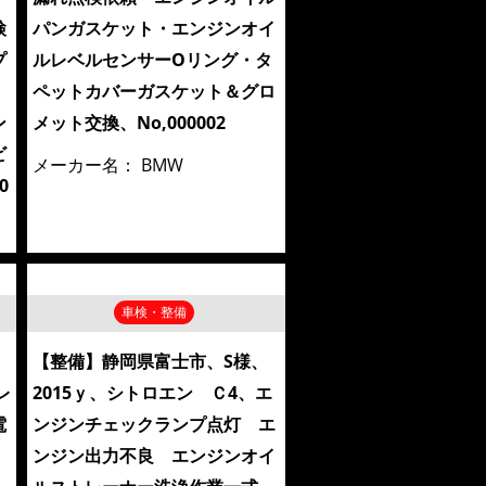
検
パンガスケット・エンジンオイ
プ
ルレベルセンサーOリング・タ
ペットカバーガスケット＆グロ
ン
メット交換、No,000002
ビ
メーカー名：
BMW
0
車検・整備
、
【整備】静岡県富士市、S様、
レ
2015ｙ、シトロエン Ｃ4、エ
電
ンジンチェックランプ点灯 エ
ンジン出力不良 エンジンオイ