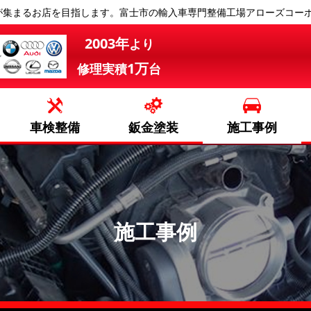
が集まるお店を目指します。富士市の輸入車専門整備工場アローズコー
2003年
より
1万
修理実積
台
車検整備
鈑金塗装
施工事例
施工事例