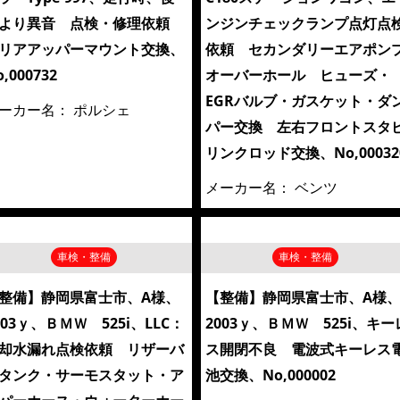
より異音 点検・修理依頼
ンジンチェックランプ点灯点
リアアッパーマウント交換、
依頼 セカンダリーエアポン
o,000732
オーバーホール ヒューズ・
EGRバルブ・ガスケット・ダ
ーカー名：
ポルシェ
パー交換 左右フロントスタ
リンクロッド交換、No,00032
メーカー名：
ベンツ
車検・整備
車検・整備
整備】静岡県富士市、A様、
【整備】静岡県富士市、A様
003ｙ、ＢＭＷ 525i、LLC：
2003ｙ、ＢＭＷ 525i、キー
却水漏れ点検依頼 リザーバ
ス開閉不良 電波式キーレス
タンク・サーモスタット・ア
池交換、No,000002