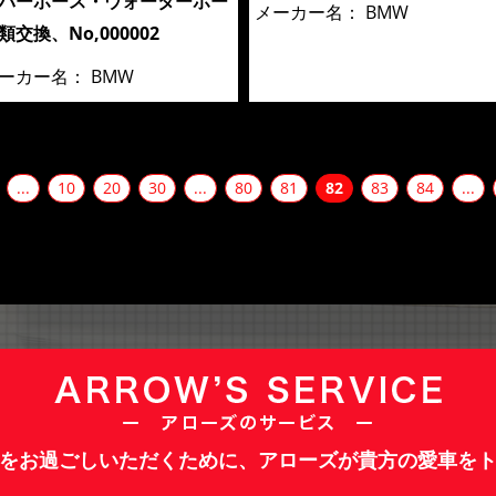
パーホース・ウォーターホー
メーカー名：
BMW
類交換、No,000002
ーカー名：
BMW
...
10
20
30
...
80
81
82
83
84
...
をお過ごしいただくために、アローズが貴方の愛車を