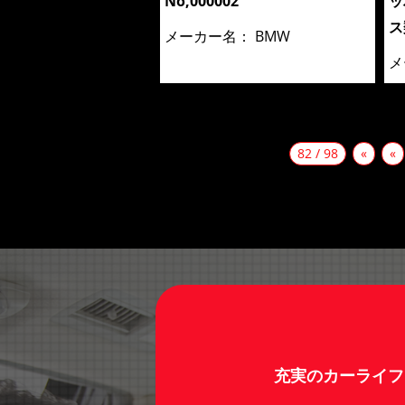
No,000002
ッ
ス
メーカー名：
BMW
メ
82 / 98
«
«
充実のカーライフ