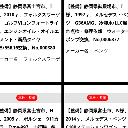
整備】静岡県富士宮市、T
【整備】静岡県御殿場市、T
、2010ｙ、フォルクスワーゲ
様、1997ｙ、メルセデス・ベ
 ゴルフⅥコンフォートライ
ツ G36AMG、冷却水/LLC漏
、エンジンオイル・オイルエ
れ点検・修理依頼 ウォータ
メント・新品タイヤ
ポンプ交換、No,0006877
05/55R16交換、No,000380
メーカー名：
ベンツ
ーカー名：
フォルクスワーゲ
車検・整備
車検・整備
整備】静岡県富士宮市、H
【整備】静岡県富士市、N様
、2005ｙ、ポルシェ 911カ
2014ｙ、メルセデス・ベン
ラ Type-997、走行時、後
C180ステーションワゴン、エ