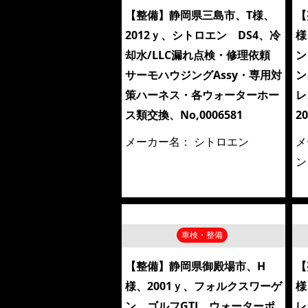
【整備】静岡県三島市、T様、
【
2012ｙ、シトロエン DS4、冷
様
却水/LLC漏れ点検・修理依頼
ン
サーモハウジングAssy・専用対
ン
策ハーネス・各ウォーターホー
レ
ス類交換、No,0006581
2
メーカー名：
シトロエン
メ
ン
車検・整備
【整備】静岡県御殿場市、H
【
様、2001ｙ、フォルクスワーゲ
様
ン ゴルフGTI、ウォーターポ
レ