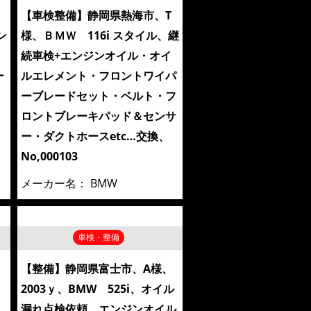
【車検整備】静岡県熱海市、T
ン
様、ＢＭＷ 116i スタイル、継
続車検+エンジンオイル・オイ
ー
ルエレメント・フロントワイパ
ーブレードセット・ベルト・フ
ロントブレーキパッド＆センサ
ー・ダクトホースetc…交換、
No,000103
メーカー名：
BMW
車検・整備
、
【整備】静岡県富士市、A様、
ツ
2003ｙ、BMW 525i、オイル
漏れ点検依頼 エンジンオイル