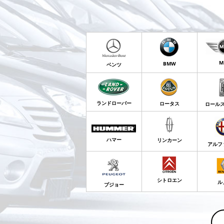
M
BMW
ベンツ
ランドローバー
ロータス
ロール
ハマー
リンカーン
アルフ
シトロエン
ル
プジョー