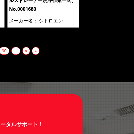
ルストレーナー洗浄作業一式、
No,0001680
メーカー名：
シトロエン
90
...
»
»
トータルサポート！