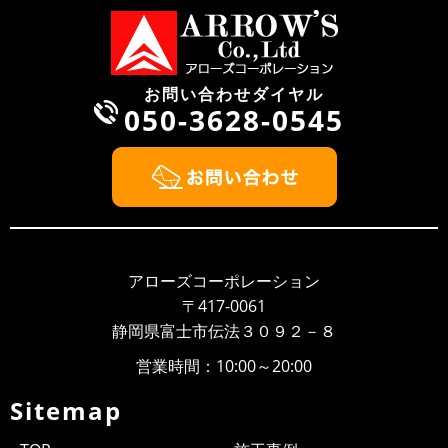
第2工場を新設しました
2022年10月1日、業務拡張に伴い新たに第2工場を新設致しまし
た。塗装ブース新設 最新機材導入 作業スペース（10台同時
受け入れ...
お問い合わせダイヤル
050-3628-0545
2022/08/13
NEWS
お盆期間中の休業日について
お盆期間中の休業日について 平素は、当社に格別のご高配を賜
り、厚く御礼申し上げます。 弊社のお盆期間中の営業につき
ま...
2022/04/28
NEWS
ゴールデンウィークの営業について
アローズコーポレーション
平素は、当社に格別のご高配を賜り、厚く御礼申し上げます。
〒417-0061
弊社のゴールデンウィーク期間中の営業につきまして、ご案内
静岡県富士市伝法３０９２－８
申し上げま...
営業時間：10:00～20:00
2021/07/20
NEWS
お盆期間の営業について
Sitemap
平素は、当社に格別のご高配を賜り、厚く御礼申し上げま
す。 弊社のお盆期間中の営業につきまして、ご案内申し上げま