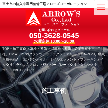
富士市の輸入車専門整備工場アローズコーポレーション
toggl
navig
お問い合わせダイヤル
050-3628-0545
水曜定休 10:00〜20:00
TOP
>
施工事例
>
車検・整備
>
【車検・整備】静岡県富士市、T
様、BMW 218dグランツアラーラグジュアリー LDA-2E20、継続
車検手続き・エンジンオイル・オイルエレメント・ブレーキンオイ
ル交換、ライ左右フロントワイパーブレード交換、タイヤ交換
etc…、No.03031233
施工事例