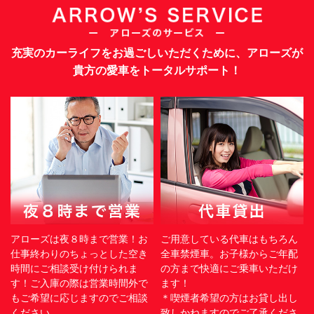
充実のカーライフをお過ごしいただくために、アローズが
貴方の愛車をトータルサポート！
アローズは夜８時まで営業！お
ご用意している代車はもちろん
仕事終わりのちょっとした空き
全車禁煙車。お子様からご年配
時間にご相談受け付けられま
の方まで快適にご乗車いただけ
す！ご入庫の際は営業時間外で
ます！
もご希望に応じますのでご相談
＊喫煙者希望の方はお貸し出し
ください。
致しかねますのでご了承くださ