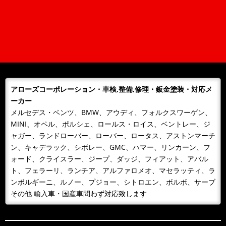
客様には大変ご...
2024/12/28
NEWS
年末年始営業日のご案内
平素は格別のご愛顧を賜り厚くお礼申しあげます。誠に勝手なが
ら下記のとおり、年末年始を休業とさせて頂きます。期間中、お
客様には大変ご...
アローズコーポレーション・車検,整備,修理・鈑金塗装・対応メ
2023/12/23
NEWS
ーカー
年末年始営業日のご案内
メルセデス・ベンツ、BMW、アウディ、フォルクスワーゲン、
平素は格別のご愛顧を賜り厚くお礼申しあげます。誠に勝手なが
MINI、オペル、ポルシェ、ロールス・ロイス、ベントレー、ジ
ら下記のとおり、年末年始を休業とさせて頂きます。期間中、お
ャガー、ランドローバー、ローバー、ロータス、アストンマーチ
客様には大変ご...
ン、キャデラック、シボレー、GMC、ハマー、リンカーン、フ
2023/07/25
NEWS
ォード、クライスラー、ジープ、ダッジ、フィアット、アバル
お盆期間中の休業日について
ト、フェラーリ、ランチア、アルファロメオ、マセラッティ、ラ
お盆期間中の休業日について 平素は、当社に格別のご高配を賜
ンボルギーニ、ルノー、プジョー、シトロエン、ボルボ、サーブ
り、厚く御礼申し上げます。 弊社のお盆期間中の営業につき
その他 輸入車・国産車問わず対応致します
ま...
2022/10/09
NEWS