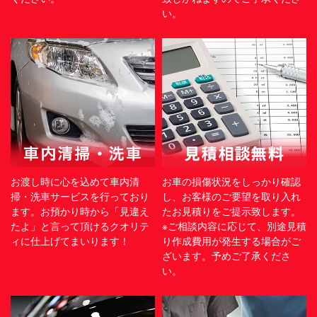
い。
お渡し時に心を込めて車内清
お車の損傷状況をしっかり確認
掃・洗車サービスを行っており
し、お客様のご要望を取り入れ
ます。お預かり時から「見違え
たお見積りをご提示致します。
たよ」と言って頂けるクオリテ
※ご相談内容に応じて、別途見積
ィに仕上げてまいります！
り作成費用が発生する場合がご
ざいます。予めご了承くださ
い。