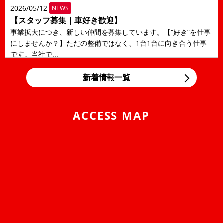
2026/05/12
NEWS
【スタッフ募集｜車好き歓迎】
事業拡大につき、新しい仲間を募集しています。【“好き”を仕事
にしませんか？】ただの整備ではなく、1台1台に向き合う仕事
です。当社で...
2026/05/12
NEWS
新着情報一覧
LINE公式アカウントのご案内
アローズコーポレーションのLINE公式アカウントを開設しまし
た！ トークから部品購入のご相談、お見積りのご相...
ACCESS MAP
2026/04/24
NEWS
ゴールデンウィークの営業について
平素は、当社に格別のご高配を賜り、厚く御礼申し上げます。
弊社のゴールデンウィーク期間中の営業につきまして、ご案内
申し上げま...
2025/10/01
NEWS
2025年 年末年始営業日のご案内
平素は格別のご愛顧を賜り厚くお礼申しあげます。誠に勝手なが
ら下記のとおり、年末年始を休業とさせて頂きます。期間中、お