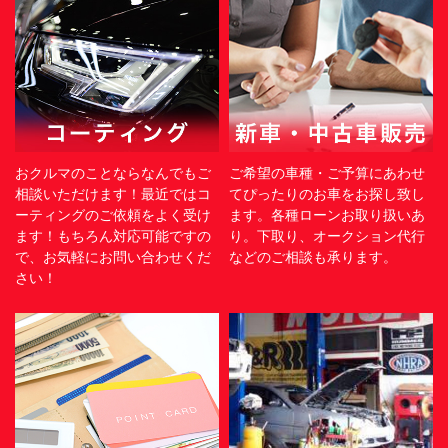
おクルマのことならなんでもご
ご希望の車種・ご予算にあわせ
相談いただけます！最近ではコ
てぴったりのお車をお探し致し
ーティングのご依頼をよく受け
ます。各種ローンお取り扱いあ
ます！もちろん対応可能ですの
り。下取り、オークション代行
で、お気軽にお問い合わせくだ
などのご相談も承ります。
さい！