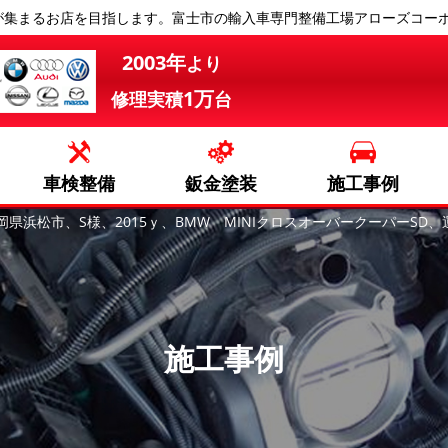
が集まるお店を目指します。富士市の輸入車専門整備工場アローズコー
2003年
より
1万
修理実積
台
車検整備
鈑金塗装
施工事例
岡県浜松市、S様、2015ｙ、BMW MINIクロスオーバークーパーS
施工事例