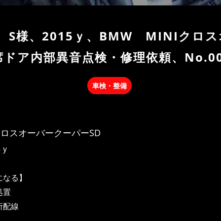
S様、2015ｙ、BMW MINIクロ
ドア内部異音点検・修理依頼、No.00
車検・整備
IクロスオーバークーパーSD
5ｙ
になる】
処置
所配線