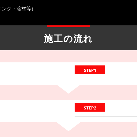
キング・溶材等）
施工の流れ
STEP1
STEP2