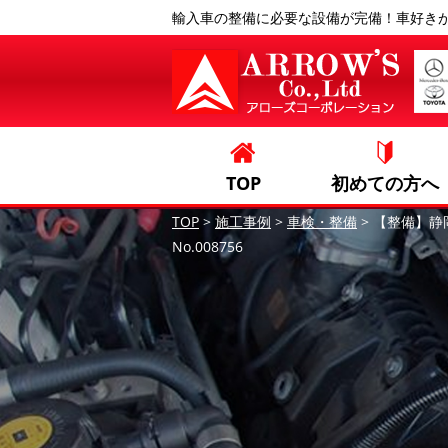
輸入車の整備に必要な設備が完備！車好き
TOP
初めての方へ
TOP
>
施工事例
>
車検・整備
>
【整備】静
No.008756