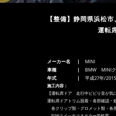
【整備】静岡県浜松市、
運転席
メーカー名
MINI
車種
BMW MIN
年式
平成27年/201
施工内容：
【運転席ドア 走行中ビビり音が気
運転席ドアトリム脱着・各部確認・
各クリップ類・グロメット類・各
P/Wスイッチコネクター等処置