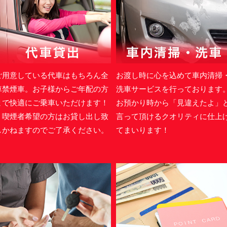
ご用意している代車はもちろん全
お渡し時に心を込めて車内清掃
車禁煙車。お子様からご年配の方
洗車サービスを行っております
まで快適にご乗車いただけます！
お預かり時から「見違えたよ」
＊喫煙者希望の方はお貸し出し致
言って頂けるクオリティに仕上
しかねますのでご了承ください。
てまいります！