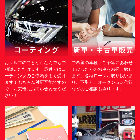
おクルマのことならなんでもご
ご希望の車種・ご予算にあわせ
相談いただけます！最近ではコ
てぴったりのお車をお探し致し
ーティングのご依頼をよく受け
ます。各種ローンお取り扱いあ
ます！もちろん対応可能ですの
り。下取り、オークション代行
で、お気軽にお問い合わせくだ
などのご相談も承ります。
さい！