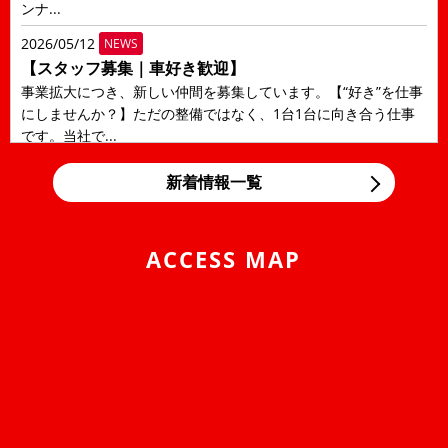
ンナ...
2026/05/12
NEWS
【スタッフ募集｜車好き歓迎】
事業拡大につき、新しい仲間を募集しています。【“好き”を仕事
にしませんか？】ただの整備ではなく、1台1台に向き合う仕事
です。当社で...
2026/05/12
NEWS
新着情報一覧
LINE公式アカウントのご案内
アローズコーポレーションのLINE公式アカウントを開設しまし
た！ トークから部品購入のご相談、お見積りのご相...
ACCESS MAP
2026/04/24
NEWS
ゴールデンウィークの営業について
平素は、当社に格別のご高配を賜り、厚く御礼申し上げます。
弊社のゴールデンウィーク期間中の営業につきまして、ご案内
申し上げま...
2025/10/01
NEWS
2025年 年末年始営業日のご案内