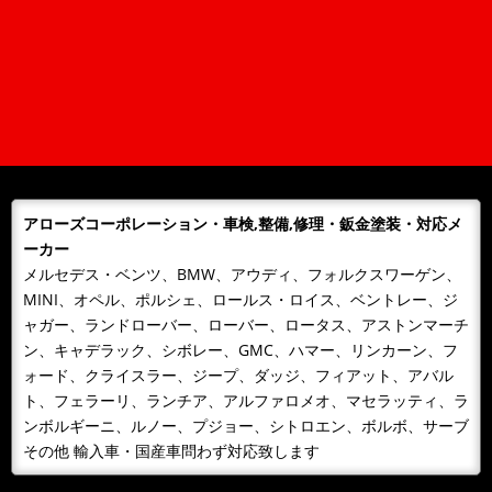
平素は格別のご愛顧を賜り厚くお礼申しあげます。誠に勝手なが
ら下記のとおり、年末年始を休業とさせて頂きます。期間中、お
客様には大変ご...
2024/12/28
NEWS
年末年始営業日のご案内
平素は格別のご愛顧を賜り厚くお礼申しあげます。誠に勝手なが
ら下記のとおり、年末年始を休業とさせて頂きます。期間中、お
客様には大変ご...
アローズコーポレーション・車検,整備,修理・鈑金塗装・対応メ
2023/12/23
NEWS
ーカー
年末年始営業日のご案内
メルセデス・ベンツ、BMW、アウディ、フォルクスワーゲン、
平素は格別のご愛顧を賜り厚くお礼申しあげます。誠に勝手なが
MINI、オペル、ポルシェ、ロールス・ロイス、ベントレー、ジ
ら下記のとおり、年末年始を休業とさせて頂きます。期間中、お
ャガー、ランドローバー、ローバー、ロータス、アストンマーチ
客様には大変ご...
ン、キャデラック、シボレー、GMC、ハマー、リンカーン、フ
2023/07/25
NEWS
ォード、クライスラー、ジープ、ダッジ、フィアット、アバル
お盆期間中の休業日について
ト、フェラーリ、ランチア、アルファロメオ、マセラッティ、ラ
お盆期間中の休業日について 平素は、当社に格別のご高配を賜
ンボルギーニ、ルノー、プジョー、シトロエン、ボルボ、サーブ
り、厚く御礼申し上げます。 弊社のお盆期間中の営業につき
その他 輸入車・国産車問わず対応致します
ま...