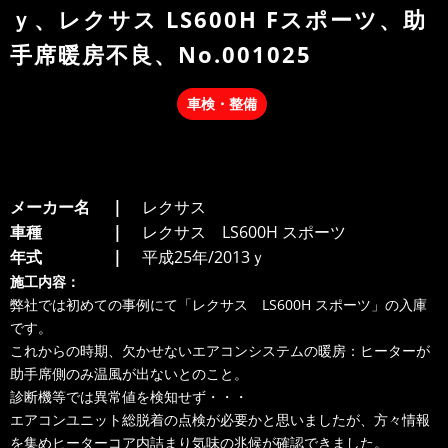
ｙ、レクサス LS600H Fスポーツ、助
手席暖房不良、No.001025
車検・整備
メーカー名
レクサス
車種
レクサス LS600H スポーツ
年式
平成25年/2013ｙ
施工内容：
弊社では初めての事例にて「レクサス LS600H スポーツ」の入庫
です。
これからの時期、欠かせないエアコンシステムの暖房：ヒーターが
助手席側のみ温風が出ないとのこと。
診断機等では異常値を検知せず・・・
エアコンユニット総脱着の点検が必要かと思いましたが、方々情報
を集めヒーターコア内詰まり気味の兆候が確認できました。