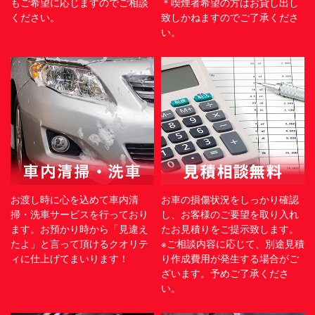
もご希望に応じますのでご相談
＊喫煙者希望の方はお貸し出し
ください。
致しかねますのでご了承くださ
い。
お渡し時に心を込めて車内清
お車の損傷状況をしっかり確認
掃・洗車サービスを行っており
し、お客様のご要望を取り入れ
ます。お預かり時から「見違え
たお見積りをご提示致します。
たよ」と言って頂けるクオリテ
※ご相談内容に応じて、別途見積
ィに仕上げてまいります！
り作成費用が発生する場合がご
ざいます。予めご了承くださ
い。