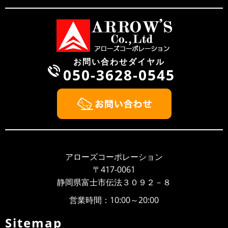
2022/10/09
NEWS
第2工場を新設しました
2022年10月1日、業務拡張に伴い新たに第2工場を新設致しまし
た。塗装ブース新設 最新機材導入 作業スペース（10台同時
受け入れ...
お問い合わせダイヤル
050-3628-0545
2022/08/13
NEWS
お盆期間中の休業日について
お盆期間中の休業日について 平素は、当社に格別のご高配を賜
り、厚く御礼申し上げます。 弊社のお盆期間中の営業につき
ま...
2022/04/28
NEWS
ゴールデンウィークの営業について
アローズコーポレーション
平素は、当社に格別のご高配を賜り、厚く御礼申し上げます。
〒417-0061
弊社のゴールデンウィーク期間中の営業につきまして、ご案内
静岡県富士市伝法３０９２－８
申し上げま...
営業時間：10:00～20:00
2021/07/20
NEWS
お盆期間の営業について
Sitemap
平素は、当社に格別のご高配を賜り、厚く御礼申し上げま