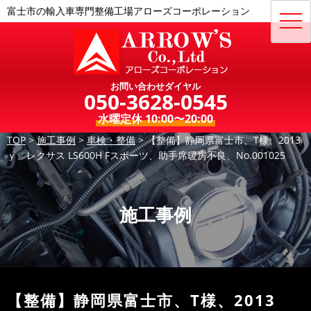
富士市の輸入車専門整備工場アローズコーポレーション
toggl
navig
お問い合わせダイヤル
050-3628-0545
水曜定休 10:00〜20:00
TOP
>
施工事例
>
車検・整備
>
【整備】静岡県富士市、T様、2013
ｙ、レクサス LS600H Fスポーツ、助手席暖房不良、No.001025
施工事例
【整備】静岡県富士市、T様、2013