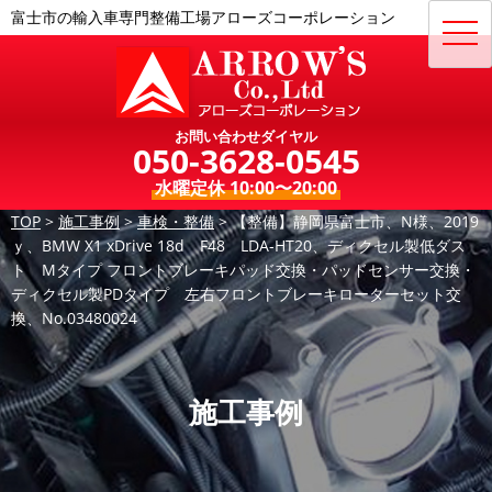
富士市の輸入車専門整備工場アローズコーポレーション
toggl
navig
お問い合わせダイヤル
050-3628-0545
水曜定休 10:00〜20:00
TOP
>
施工事例
>
車検・整備
>
【整備】静岡県富士市、N様、2019
ｙ、BMW X1 xDrive 18d F48 LDA-HT20、ディクセル製低ダス
ト Mタイプ フロントブレーキパッド交換・パッドセンサー交換・
ディクセル製PDタイプ 左右フロントブレーキローターセット交
換、No.03480024
施工事例