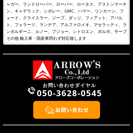
ャガー、ランドローバー、ローバー、ロータス、アストンマーチ
客様には大変ご...
ン、キャデラック、シボレー、GMC、ハマー、リンカーン、フ
2023/07/25
NEWS
ォード、クライスラー、ジープ、ダッジ、フィアット、アバル
お盆期間中の休業日について
ト、フェラーリ、ランチア、アルファロメオ、マセラッティ、ラ
お盆期間中の休業日について 平素は、当社に格別のご高配を賜
ンボルギーニ、ルノー、プジョー、シトロエン、ボルボ、サーブ
り、厚く御礼申し上げます。 弊社のお盆期間中の営業につき
その他 輸入車・国産車問わず対応致します
ま...
2022/10/09
NEWS
第2工場を新設しました
2022年10月1日、業務拡張に伴い新たに第2工場を新設致しまし
た。塗装ブース新設 最新機材導入 作業スペース（10台同時
受け入れ...
お問い合わせダイヤル
050-3628-0545
2022/08/13
NEWS
お盆期間中の休業日について
お盆期間中の休業日について 平素は、当社に格別のご高配を賜
り、厚く御礼申し上げます。 弊社のお盆期間中の営業につき
ま...
2022/04/28
NEWS