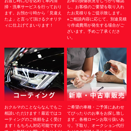
お渡し時に心を込めて車内清
お車の損傷状況をしっかり確認
掃・洗車サービスを行っており
し、お客様のご要望を取り入れ
ます。お預かり時から「見違え
たお見積りをご提示致します。
たよ」と言って頂けるクオリテ
※ご相談内容に応じて、別途見積
ィに仕上げてまいります！
り作成費用が発生する場合がご
ざいます。予めご了承くださ
い。
おクルマのことならなんでもご
ご希望の車種・ご予算にあわせ
相談いただけます！最近ではコ
てぴったりのお車をお探し致し
ーティングのご依頼をよく受け
ます。各種ローンお取り扱いあ
ます！もちろん対応可能ですの
り。下取り、オークション代行