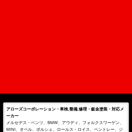
ゴールデンウィークの営業について
平素は、当社に格別のご高配を賜り、厚く御礼申し上げます。
弊社のゴールデンウィーク期間中の営業につきまして、ご案内
申し上げま...
2025/10/01
NEWS
2025年 年末年始営業日のご案内
平素は格別のご愛顧を賜り厚くお礼申しあげます。誠に勝手なが
ら下記のとおり、年末年始を休業とさせて頂きます。期間中、お
客様には大変ご...
2024/12/28
NEWS
年末年始営業日のご案内
平素は格別のご愛顧を賜り厚くお礼申しあげます。誠に勝手なが
ら下記のとおり、年末年始を休業とさせて頂きます。期間中、お
客様には大変ご...
アローズコーポレーション・車検,整備,修理・鈑金塗装・対応メ
2023/12/23
NEWS
ーカー
年末年始営業日のご案内
メルセデス・ベンツ、BMW、アウディ、フォルクスワーゲン、
平素は格別のご愛顧を賜り厚くお礼申しあげます。誠に勝手なが
MINI、オペル、ポルシェ、ロールス・ロイス、ベントレー、ジ
ら下記のとおり、年末年始を休業とさせて頂きます。期間中、お