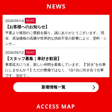
NEWS
2026/05/14
NEWS
【お客様へのお知らせ】
平素より格別のご愛顧を賜り、誠にありがとうございます。 現
在、原油価格の高騰や世界的な供給不安の影響により、塗料・シ
ンナ...
2026/05/12
NEWS
【スタッフ募集｜車好き歓迎】
事業拡大につき、新しい仲間を募集しています。【“好き”を仕事
にしませんか？】ただの整備ではなく、1台1台に向き合う仕事
です。当社で...
2026/05/12
NEWS
新着情報一覧
LINE公式アカウントのご案内
アローズコーポレーションのLINE公式アカウントを開設しまし
た！ トークから部品購入のご相談、お見積りのご相...
ACCESS MAP
2026/04/24
NEWS