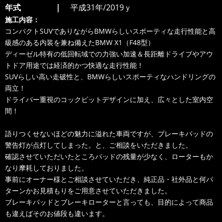
年式
平成31年/2019ｙ
施工内容：
コンパクトSUVでありながらBMWらしいスポーティな走行性能と高
級感のある内装を兼ね備えたBMW X1（F48型）
ディーゼル特有の低回転域での力強い加速＆長距離ドライブやアウ
トドア用途では経済的かつ快適な走行性能！
SUVらしい高い走破性と、BMWらしいスポーティなハンドリングの
両立！
ドライバー重視のコックピットデザインに加え、広々とした室内空
間！
語りつくせないほどの魅力に溢れた車両ですが、ブレーキパッドの
警告灯が点灯してしまった。と、ご相談をいただきました。
確認させていただいたところパッドの残量が少なく、ローターもか
なり摩耗しておりました。
事前にオーナー様とご相談させていただき、純正品・社外品と何パ
ターンかお見積もりをご用意させていただきました。
ブレーキパッドとブレーキローターと言っても、目的によって商品
も違えばそのお値段も違います。