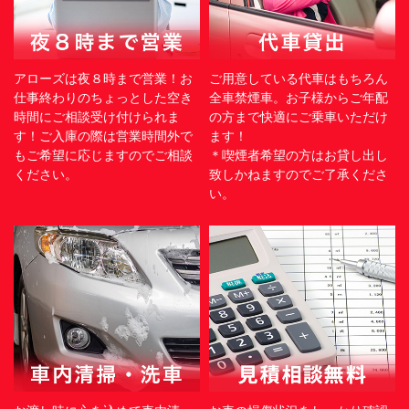
アローズは夜８時まで営業！お
ご用意している代車はもちろん
仕事終わりのちょっとした空き
全車禁煙車。お子様からご年配
時間にご相談受け付けられま
の方まで快適にご乗車いただけ
す！ご入庫の際は営業時間外で
ます！
もご希望に応じますのでご相談
＊喫煙者希望の方はお貸し出し
ください。
致しかねますのでご了承くださ
い。