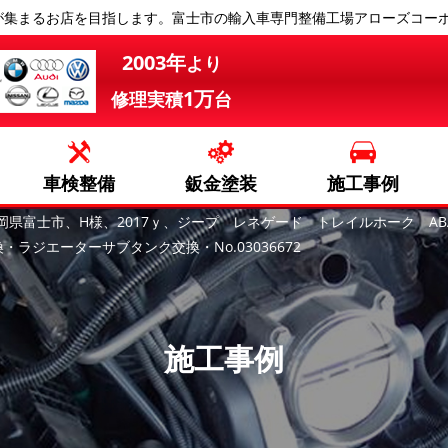
が集まるお店を目指します。富士市の輸入車専門整備工場アローズコー
2003年
より
1万
修理実積
台
車検整備
鈑金塗装
施工事例
岡県富士市、H様、2017ｙ、ジープ レネゲード トレイルホーク ABA
ジエーターサブタンク交換・No.03036672
施工事例