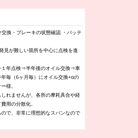
r交換・ブレーキの状態確認 ・バッテ
期発見が難しい箇所を中心に点検を進
⇒１年点検⇒半年後のオイル交換⇒車
年毎（6ヶ月毎）にオイル交換+αの
ナー様。
もしれませんが、各所の摩耗具合や経
て費用の分散化。
るので、非常に理想的なスパンなので