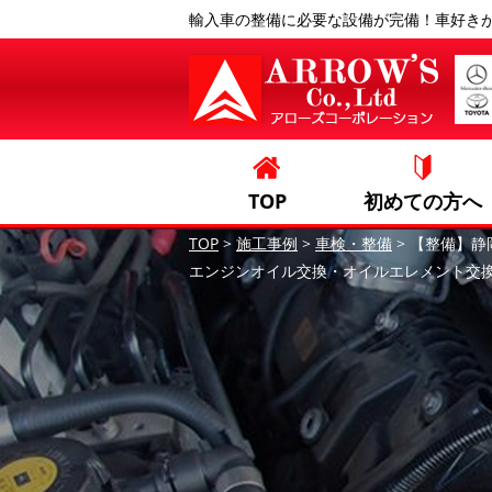
輸入車の整備に必要な設備が完備！車好き
TOP
初めての方へ
TOP
>
施工事例
>
車検・整備
>
【整備】静
エンジンオイル交換・オイルエレメント交換・ラ