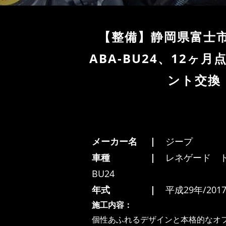
【整備】静岡県富士
ABA-BU24、12
ント交換・
メーカー名
ジープ
車種
レネゲード ト
BU24
年式
平成29年/201
施工内容：
個性あふれるデザインと本格的なオ