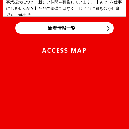
事業拡大につき、新しい仲間を募集しています。【“好き”を仕事
にしませんか？】ただの整備ではなく、1台1台に向き合う仕事
です。当社で...
2026/05/12
NEWS
新着情報一覧
LINE公式アカウントのご案内
アローズコーポレーションのLINE公式アカウントを開設しまし
た！ トークから部品購入のご相談、お見積りのご相...
ACCESS MAP
2026/04/24
NEWS
ゴールデンウィークの営業について
平素は、当社に格別のご高配を賜り、厚く御礼申し上げます。
弊社のゴールデンウィーク期間中の営業につきまして、ご案内
申し上げま...
2025/10/01
NEWS
2025年 年末年始営業日のご案内
平素は格別のご愛顧を賜り厚くお礼申しあげます。誠に勝手なが
ら下記のとおり、年末年始を休業とさせて頂きます。期間中、お
客様には大変ご...
2024/12/28
NEWS