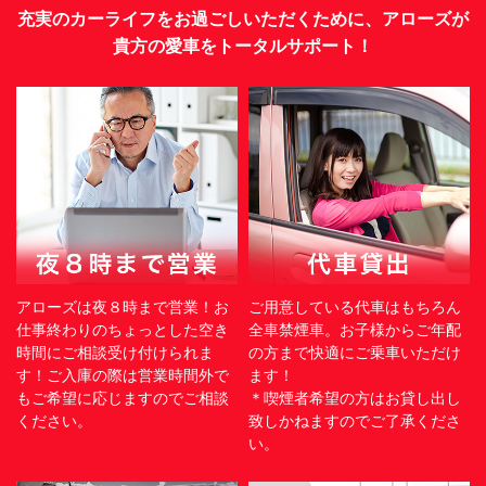
充実のカーライフをお過ごしいただくために、アローズが
貴方の愛車をトータルサポート！
アローズは夜８時まで営業！お
ご用意している代車はもちろん
仕事終わりのちょっとした空き
全車禁煙車。お子様からご年配
時間にご相談受け付けられま
の方まで快適にご乗車いただけ
す！ご入庫の際は営業時間外で
ます！
もご希望に応じますのでご相談
＊喫煙者希望の方はお貸し出し
ください。
致しかねますのでご了承くださ
い。