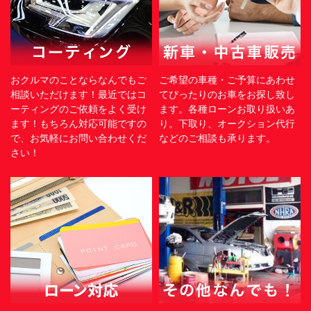
おクルマのことならなんでもご
ご希望の車種・ご予算にあわせ
相談いただけます！最近ではコ
てぴったりのお車をお探し致し
ーティングのご依頼をよく受け
ます。各種ローンお取り扱いあ
ます！もちろん対応可能ですの
り。下取り、オークション代行
で、お気軽にお問い合わせくだ
などのご相談も承ります。
さい！