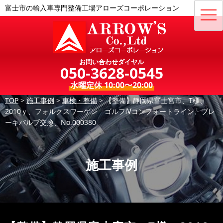
富士市の輸入車専門整備工場アローズコーポレーション
toggl
navig
お問い合わせダイヤル
050-3628-0545
水曜定休 10:00〜20:00
TOP
>
施工事例
>
車検・整備
>
【整備】静岡県富士宮市、T様、
2010ｙ、フォルクスワーゲン ゴルフⅣコンフォートライン、ブレ
ーキバルブ交換、No.000380
施工事例