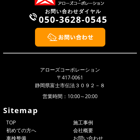
受け入れ...
お問い合わせダイヤル
050-3628-0545
2022/08/13
NEWS
お盆期間中の休業日について
お盆期間中の休業日について 平素は、当社に格別のご高配を賜
り、厚く御礼申し上げます。 弊社のお盆期間中の営業につき
ま...
2022/04/28
NEWS
ゴールデンウィークの営業について
アローズコーポレーション
平素は、当社に格別のご高配を賜り、厚く御礼申し上げます。
〒417-0061
弊社のゴールデンウィーク期間中の営業につきまして、ご案内
静岡県富士市伝法３０９２－８
申し上げま...
営業時間：10:00～20:00
2021/07/20
NEWS
お盆期間の営業について
Sitemap
平素は、当社に格別のご高配を賜り、厚く御礼申し上げま
す。 弊社のお盆期間中の営業につきまして、ご案内申し上げま
TOP
施工事例
す。 お客様...
初めての方へ
会社概要
2021/05/02
BLOG
車検整備
お問い合わせ