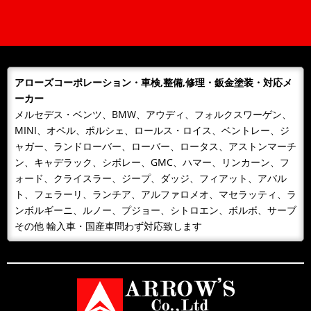
年末年始営業日のご案内
平素は格別のご愛顧を賜り厚くお礼申しあげます。誠に勝手なが
ら下記のとおり、年末年始を休業とさせて頂きます。期間中、お
客様には大変ご...
アローズコーポレーション・車検,整備,修理・鈑金塗装・対応メ
2023/12/23
NEWS
ーカー
年末年始営業日のご案内
メルセデス・ベンツ、BMW、アウディ、フォルクスワーゲン、
平素は格別のご愛顧を賜り厚くお礼申しあげます。誠に勝手なが
MINI、オペル、ポルシェ、ロールス・ロイス、ベントレー、ジ
ら下記のとおり、年末年始を休業とさせて頂きます。期間中、お
ャガー、ランドローバー、ローバー、ロータス、アストンマーチ
客様には大変ご...
ン、キャデラック、シボレー、GMC、ハマー、リンカーン、フ
2023/07/25
NEWS
ォード、クライスラー、ジープ、ダッジ、フィアット、アバル
お盆期間中の休業日について
ト、フェラーリ、ランチア、アルファロメオ、マセラッティ、ラ
お盆期間中の休業日について 平素は、当社に格別のご高配を賜
ンボルギーニ、ルノー、プジョー、シトロエン、ボルボ、サーブ
り、厚く御礼申し上げます。 弊社のお盆期間中の営業につき
その他 輸入車・国産車問わず対応致します
ま...
2022/10/09
NEWS
第2工場を新設しました
2022年10月1日、業務拡張に伴い新たに第2工場を新設致しまし
た。塗装ブース新設 最新機材導入 作業スペース（10台同時