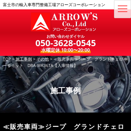
富士市の輸入車専門整備工場アローズコーポレーション
toggl
navig
お問い合わせダイヤル
050-3628-0545
水曜定休 10:00〜20:00
TOP
>
施工事例
>
その他
>
≪販売車両≫ジープ グランドチェロキ
ーサミット DBA-WK36TA【入庫情報】
施工事例
≪販売車両≫ジープ グランドチェロ