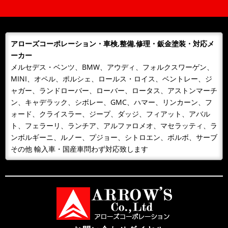
平素は格別のご愛顧を賜り厚くお礼申しあげます。誠に勝手なが
ら下記のとおり、年末年始を休業とさせて頂きます。期間中、お
客様には大変ご...
アローズコーポレーション・車検,整備,修理・鈑金塗装・対応メ
2023/12/23
NEWS
ーカー
年末年始営業日のご案内
メルセデス・ベンツ、BMW、アウディ、フォルクスワーゲン、
平素は格別のご愛顧を賜り厚くお礼申しあげます。誠に勝手なが
MINI、オペル、ポルシェ、ロールス・ロイス、ベントレー、ジ
ら下記のとおり、年末年始を休業とさせて頂きます。期間中、お
ャガー、ランドローバー、ローバー、ロータス、アストンマーチ
客様には大変ご...
ン、キャデラック、シボレー、GMC、ハマー、リンカーン、フ
2023/07/25
NEWS
ォード、クライスラー、ジープ、ダッジ、フィアット、アバル
お盆期間中の休業日について
ト、フェラーリ、ランチア、アルファロメオ、マセラッティ、ラ
お盆期間中の休業日について 平素は、当社に格別のご高配を賜
ンボルギーニ、ルノー、プジョー、シトロエン、ボルボ、サーブ
り、厚く御礼申し上げます。 弊社のお盆期間中の営業につき
その他 輸入車・国産車問わず対応致します
ま...
2022/10/09
NEWS
第2工場を新設しました
2022年10月1日、業務拡張に伴い新たに第2工場を新設致しまし
た。塗装ブース新設 最新機材導入 作業スペース（10台同時
受け入れ...