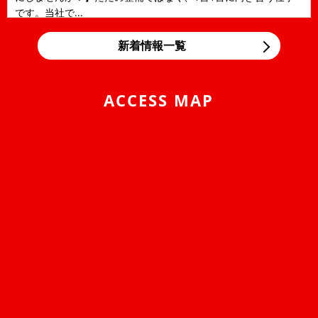
です。当社で...
2026/05/12
NEWS
新着情報一覧
LINE公式アカウントのご案内
アローズコーポレーションのLINE公式アカウントを開設しまし
た！ トークから部品購入のご相談、お見積りのご相...
ACCESS MAP
2026/04/24
NEWS
ゴールデンウィークの営業について
平素は、当社に格別のご高配を賜り、厚く御礼申し上げます。
弊社のゴールデンウィーク期間中の営業につきまして、ご案内
申し上げま...
2025/10/01
NEWS
2025年 年末年始営業日のご案内
平素は格別のご愛顧を賜り厚くお礼申しあげます。誠に勝手なが
ら下記のとおり、年末年始を休業とさせて頂きます。期間中、お
客様には大変ご...
2024/12/28
NEWS
年末年始営業日のご案内