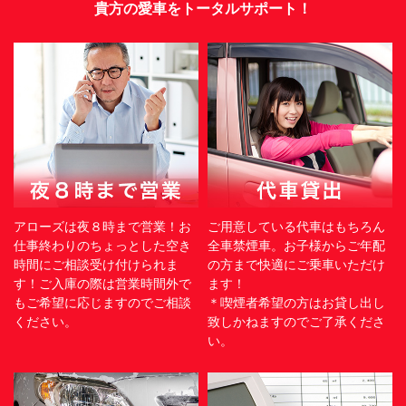
貴方の愛車をトータルサポート！
アローズは夜８時まで営業！お
ご用意している代車はもちろん
仕事終わりのちょっとした空き
全車禁煙車。お子様からご年配
時間にご相談受け付けられま
の方まで快適にご乗車いただけ
す！ご入庫の際は営業時間外で
ます！
もご希望に応じますのでご相談
＊喫煙者希望の方はお貸し出し
ください。
致しかねますのでご了承くださ
い。