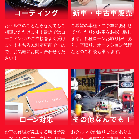
おクルマのことならなんでもご
ご希望の車種・ご予算にあわせ
相談いただけます！最近ではコ
てぴったりのお車をお探し致し
ーティングのご依頼をよく受け
ます。各種ローンお取り扱いあ
ます！もちろん対応可能ですの
り。下取り、オークション代行
で、お気軽にお問い合わせくだ
などのご相談も承ります。
さい！
お車の修理が発生する時は予期
おクルマでお困りごとがありま
しないものです。当社ではロー
したら、遠慮なくご相談くださ