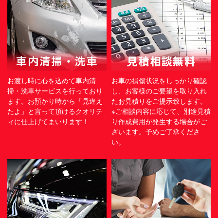
お渡し時に心を込めて車内清
お車の損傷状況をしっかり確認
掃・洗車サービスを行っており
し、お客様のご要望を取り入れ
ます。お預かり時から「見違え
たお見積りをご提示致します。
たよ」と言って頂けるクオリテ
※ご相談内容に応じて、別途見積
ィに仕上げてまいります！
り作成費用が発生する場合がご
ざいます。予めご了承くださ
い。