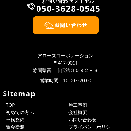
お問い合わせダイヤル
050-3628-0545
2022/08/13
NEWS
お盆期間中の休業日について
お盆期間中の休業日について 平素は、当社に格別のご高配を賜
り、厚く御礼申し上げます。 弊社のお盆期間中の営業につき
ま...
2022/04/28
NEWS
ゴールデンウィークの営業について
アローズコーポレーション
平素は、当社に格別のご高配を賜り、厚く御礼申し上げます。
〒417-0061
弊社のゴールデンウィーク期間中の営業につきまして、ご案内
静岡県富士市伝法３０９２－８
申し上げま...
営業時間：10:00～20:00
2021/07/20
NEWS
お盆期間の営業について
Sitemap
平素は、当社に格別のご高配を賜り、厚く御礼申し上げま
す。 弊社のお盆期間中の営業につきまして、ご案内申し上げま
TOP
施工事例
す。 お客様...
初めての方へ
会社概要
2021/05/02
BLOG
車検整備
お問い合わせ
≪弊社からのお願いとご案内≫
鈑金塗装
プライバシーポリシー